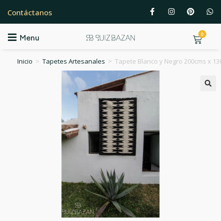
Contáctanos
0
Menu
Inicio
>
Tapetes Artesanales
>
Tapete Blanco y Negro 200cms x 130c
🔍