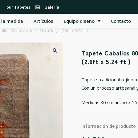
Tour Tapetes
Galería
 la medida
Artículos
Equipo diseño
Contacto
llos 80 cm ancho x 150 cm largo (2.6ft x 5.24 ft )
Tapete Caballos 80
🔍
(2.6ft x 5.24 ft )
Tapete tradicional tejido a
Con un proceso artesanal y
Medidas:80 cm ancho x 150 
Información de producto