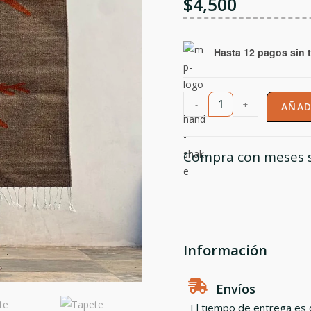
$
4,500
Hasta 12 pagos sin t
-
+
AÑAD
Compra con meses s
Información
Envíos
El tiempo de entrega es d