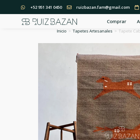
+52 951 341 0450
ruizbazan.fam@gmail.com
Comprar
A
Inicio
>
Tapetes Artesanales
>
Tapete Caba