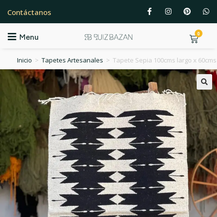
Contáctanos
0
Menu
Inicio
>
Tapetes Artesanales
>
Tapete Sepia 100cms largo x 60cms a
🔍