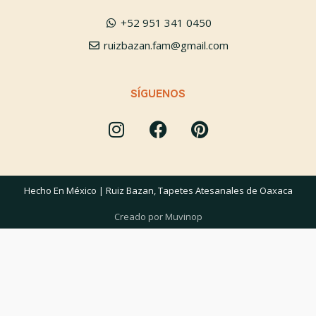
+52 951 341 0450
ruizbazan.fam@gmail.com
SÍGUENOS
Hecho En México | Ruiz Bazan, Tapetes Atesanales de Oaxaca
Creado por Muvinop